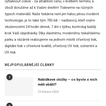
vytisknout cokoli - za atraktivní cenu, v krátkém termínu a
zboží doručíme až k Vašim dveřím! Tiskneme na různých
typech materiálů. Naše tiskárna není jen halou plnou moderní
technologie, je to také tým 700 lidí – nadšenců, kteří svými
zkušenostmi 24 hodin denně, 7 dní v týdnu, kontrolují každý
krok Vaší objednávky. Díky vlastnímu, modernímu tiskařskému
parku a vázárně realizujeme na jednom místě ofsetový tisk,
digitální tisk v ofsetové kvalitě, ofsetový UV tisk, solventní a
UV tisk.
NEJPOPULÁRNĚJŠÍ ČLÁNKY
1
Nabídkové složky – co byste o nich
měli vědět?
23 března 2020
2