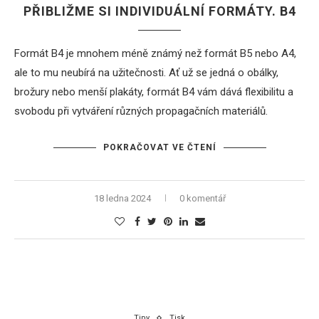
PŘIBLIŽME SI INDIVIDUÁLNÍ FORMÁTY. B4
Formát B4 je mnohem méně známý než formát B5 nebo A4,
ale to mu neubírá na užitečnosti. Ať už se jedná o obálky,
brožury nebo menší
plakáty
, formát B4 vám dává flexibilitu a
svobodu při vytváření různých propagačních materiálů.
POKRAČOVAT VE ČTENÍ
18 ledna 2024
0 komentář
Tipy
Tisk