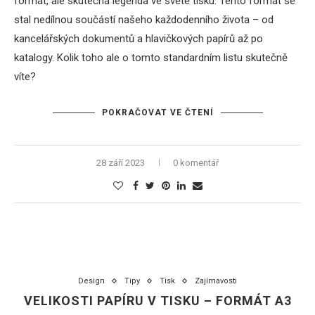
formát, ale skutečná legenda ve světě tisku. Tento formát se
stal nedílnou součástí našeho každodenního života – od
kancelářských dokumentů a hlavičkových papírů až po
katalogy. Kolik toho ale o tomto standardním listu skutečně
víte?
POKRAČOVAT VE ČTENÍ
28 září 2023
0 komentář
Design
Tipy
Tisk
Zajímavosti
VELIKOSTI PAPÍRU V TISKU – FORMÁT A3