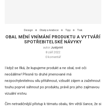
Design
Obaly a krabice
Tipy
Tisk
OBAL MĚNÍ VNÍMÁNÍ PRODUKTU A VYTVÁŘÍ
SPOTŘEBITELSKÉ NÁVYKY
autor
Justprint
8 září 2022
0 komentář
I když se říká, že kupujeme produkt a ne obal, své oči
neošálíme! Přesně to druhé jmenované má
nezpochybnitelnou sílu přitáhnout, vzbudit zájem a zažehnout
touhu poprvé sáhnout po produktu, právě pro jeho zajímavou
vizuální vrstvu.
Čím netradičnější přístup k tématu obalu, tím větší šance, že si