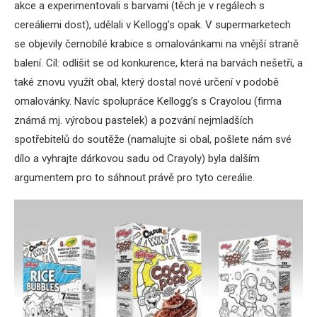
akce a experimentovali s barvami (těch je v regálech s
cereáliemi dost), udělali v Kellogg’s opak. V supermarketech
se objevily černobílé krabice s omalovánkami na vnější straně
balení. Cíl: odlišit se od konkurence, která na barvách nešetří, a
také znovu využít obal, který dostal nové určení v podobě
omalovánky. Navíc spolupráce Kellogg’s s Crayolou (firma
známá mj. výrobou pastelek) a pozvání nejmladších
spotřebitelů do soutěže (namalujte si obal, pošlete nám své
dílo a vyhrajte dárkovou sadu od Crayoly) byla dalším
argumentem pro to sáhnout právě pro tyto cereálie.