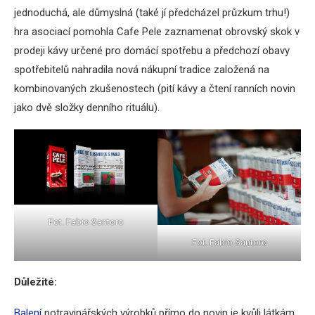
jednoduchá, ale důmyslná (také jí předcházel průzkum trhu!)
hra asociací pomohla Cafe Pele zaznamenat obrovský skok v
prodeji kávy určené pro domácí spotřebu a předchozí obavy
spotřebitelů nahradila nová nákupní tradice založená na
kombinovaných zkušenostech (pití kávy a čtení ranních novin
jako dvě složky denního rituálu).
Fot. Fabio Santoro
Fot. Fabio Santoro
Důležité:
Balení
potravinářských výrobků přímo do novin je kvůli látkám