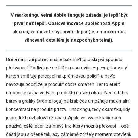
V marketingu velmi dobře funguje zásada: je lepší být
první než lepší. Obalové inovace společnosti Apple
ukazují, že můžete být první i lepší (jejich pozornost
věnovaná detailům je nezpochybnitelná).
Bílé a na první pohled nudné balení iPhonu skrývá spoustu
překvapení. Podívejme se blíže na surovinu – pevný, lisovaný
karton směřuje percepci na „prémiovou polici“, a navíc
navozuje pocit, že je produkt dobře chráněn. Tento efekt
umocňuje ražba ve tvaru produktu na víku obalu. Nedostatek
barev a grafiky (kromě loga) na krabičce umožňuje maximální
koncentraci na produkt při tzv. unboxingu, tedy okamžiku, kdy
je produkt rozbalován z obalu. Apple ve svých krabičkách
používá ještě jeden zajímavý trik, který možná překvapí – obě
části jsou složené tak, aby záměrně zdržely moment otevření,