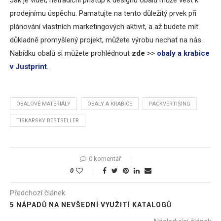
Jak je vidět, netradiční přístup k designu obalů může vést k
prodejnímu úspěchu. Pamatujte na tento důležitý prvek při
plánování vlastních marketingových aktivit, a až budete mít
důkladně promyšlený projekt, můžete výrobu nechat na nás.
Nabídku obalů si můžete prohlédnout
zde
>>
obaly a krabice
v Justprint
.
OBALOVÉ MATERIÁLY
OBALY A KRABICE
PACKVERTISING
TISKARSKY BESTSELLER
0 komentář
0
Předchozí článek
5 NÁPADŮ NA NEVŠEDNÍ VYUŽITÍ KATALOGŮ