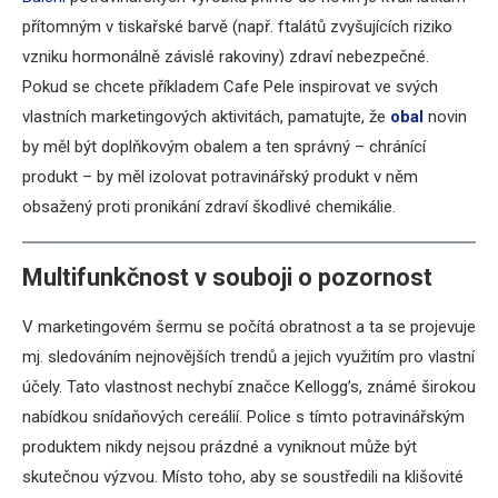
přítomným v tiskařské barvě (např. ftalátů zvyšujících riziko
vzniku hormonálně závislé rakoviny) zdraví nebezpečné.
Pokud se chcete příkladem Cafe Pele inspirovat ve svých
vlastních marketingových aktivitách, pamatujte, že
obal
novin
by měl být doplňkovým obalem a ten správný – chránící
produkt – by měl izolovat potravinářský produkt v něm
obsažený proti pronikání zdraví škodlivé chemikálie.
Multifunkčnost v souboji o pozornost
V marketingovém šermu se počítá obratnost a ta se projevuje
mj. sledováním nejnovějších trendů a jejich využitím pro vlastní
účely. Tato vlastnost nechybí značce Kellogg’s, známé širokou
nabídkou snídaňových cereálií. Police s tímto potravinářským
produktem nikdy nejsou prázdné a vyniknout může být
skutečnou výzvou. Místo toho, aby se soustředili na klišovité