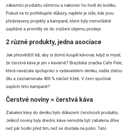
zákazníci produktu všimnou a nakonec ho hodí do košíku.
Pokud na to potřebujete důkazy, najdete je níže, kde jsou
představeny projekty a kampaně, které byly mimořádně
úspěšné a promítly se do zvýšení objemu prodeje.
2 různé produkty, jedna asociace
Jak přesvědčít lidi, aby si domů koupili kávovar, když si myslí,
že čerstvá káva je jen v kavárně? Brazilská značka Cafe Pele,
která navázala spolupráci s vydavatelem deníku, našla zlatou
žílu a zaznamenala 400 % nárůst tržeb. V čem spočíval
úspěch této kampaně?
Čerstvé noviny = čerstvá káva
Zabalení kávy do deníku bylo důkazem čerstvosti produktu.
Jelikož noviny byly dnešní, káva nemohla být zabalena dříve
než pár hodin před tím, než se dostala na polici. Tato