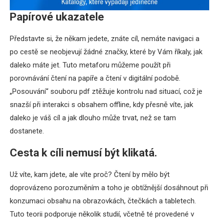
Papírové ukazatele
Představte si, že někam jedete, znáte cíl, nemáte navigaci a
po cestě se neobjevují žádné značky, které by Vám říkaly, jak
daleko máte jet. Tuto metaforu můžeme použít při
porovnávání čtení na papíře a čtení v digitální podobě.
„Posouvání“ souboru pdf ztěžuje kontrolu nad situací, což je
snazší při interakci s obsahem offline, kdy přesně víte, jak
daleko je váš cíl a jak dlouho může trvat, než se tam
dostanete.
Cesta k cíli nemusí být klikatá.
Už víte, kam jdete, ale víte proč? Čtení by mělo být
doprovázeno porozuměním a toho je obtížnější dosáhnout při
konzumaci obsahu na obrazovkách, čtečkách a tabletech.
Tuto teorii podporuje několik studií, včetně té provedené v