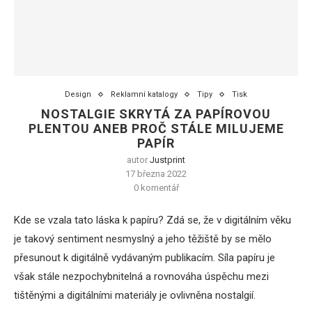
Design
Reklamní katalogy
Tipy
Tisk
NOSTALGIE SKRYTÁ ZA PAPÍROVOU
PLENTOU ANEB PROČ STÁLE MILUJEME
PAPÍR
autor
Justprint
17 března 2022
0 komentář
Kde se vzala tato láska k papíru? Zdá se, že v digitálním věku
je takový sentiment nesmyslný a jeho těžiště by se mělo
přesunout k digitálně vydávaným publikacím. Síla papíru je
však stále nezpochybnitelná a rovnováha úspěchu mezi
tištěnými a digitálními materiály je ovlivněna nostalgií.