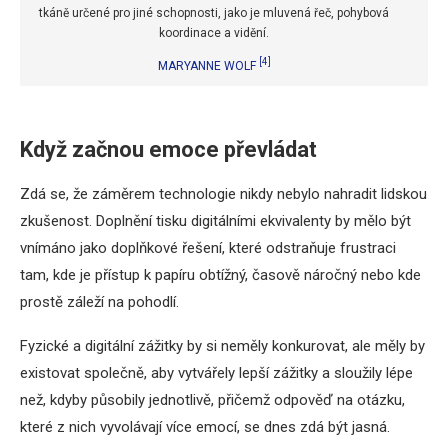
tkáně určené pro jiné schopnosti, jako je mluvená řeč, pohybová
koordinace a vidění.
[4]
MARYANNE WOLF
Když začnou emoce převládat
Zdá se, že záměrem technologie nikdy nebylo nahradit lidskou
zkušenost. Doplnění tisku digitálními ekvivalenty by mělo být
vnímáno jako doplňkové řešení, které odstraňuje frustraci
tam, kde je přístup k papíru obtížný, časově náročný nebo kde
prostě záleží na pohodlí.
Fyzické a digitální zážitky by si neměly konkurovat, ale měly by
existovat společně, aby vytvářely lepší zážitky a sloužily lépe
než, kdyby působily jednotlivě, přičemž odpověď na otázku,
které z nich vyvolávají více emocí, se dnes zdá být jasná.