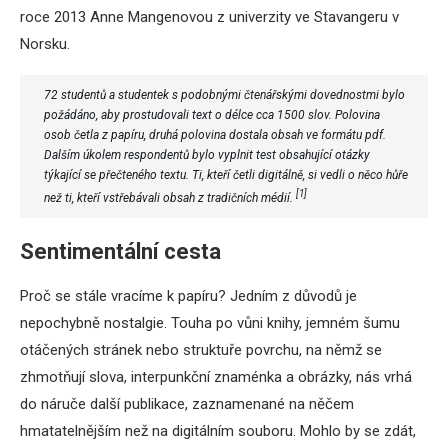
roce 2013 Anne Mangenovou z univerzity ve Stavangeru v
Norsku.
72 studentů a studentek s podobnými čtenářskými dovednostmi bylo
požádáno, aby prostudovali text o délce cca 1500 slov. Polovina
osob četla z papíru, druhá polovina dostala obsah ve formátu pdf.
Dalším úkolem respondentů bylo vyplnit test obsahující otázky
týkající se přečteného textu. Ti, kteří četli digitálně, si vedli o něco hůře
[1]
než ti, kteří vstřebávali obsah z tradičních médií.
Sentimentální cesta
Proč se stále vracíme k papíru? Jedním z důvodů je
nepochybně nostalgie. Touha po vůni knihy, jemném šumu
otáčených stránek nebo struktuře povrchu, na němž se
zhmotňují slova, interpunkční znaménka a obrázky, nás vrhá
do náruče další publikace, zaznamenané na něčem
hmatatelnějším než na digitálním souboru. Mohlo by se zdát,