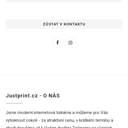
ZŮSTAT V KONTAKTU
Justprint.cz - O NÁS
Jsme moderní internetová tiskárna a můžeme pro Vás
vytisknout cokoli - za atraktivní cenu, v krátkém termínu a
zboží doručíme až k Vašim dveřím! Tiskneme na různých