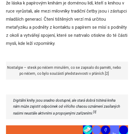
že láska k papírovým knihám je doménou lidí, kteří s knihou v
ruce vyrůstali, ale mezi milovníky tradiční četby jsou i zástupci
mladších generací. Čtení tištěných verzí má určitou
metafyziku a podněty z kontaktu s papírem se mísí s podněty
z okolí a vytvářejí spojení, které se natrvalo otiskne do té části
mysli, kde leží vzpomínky.
Nostalgie – stesk po něčem minulém, co se zapsalo do paměti, nebo
po něčem, co bylo součástí představivosti v přáních.[2]
Digitální knihy jsou snadno dostupné, ale stará dobrá tištěná kniha
nám může zajistit odpočinek od vířícího chaosu oznámení zasílaných
[3]
našimi neustále aktivními a propojenými zařízeními.