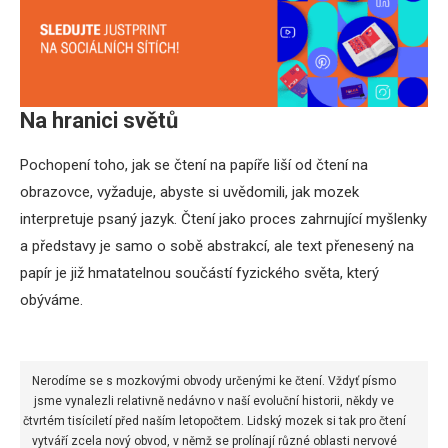
Na hranici světů
Pochopení toho, jak se čtení na papíře liší od čtení na
obrazovce, vyžaduje, abyste si uvědomili, jak mozek
interpretuje psaný jazyk. Čtení jako proces zahrnující myšlenky
a představy je samo o sobě abstrakcí, ale text přenesený na
papír je již hmatatelnou součástí fyzického světa, který
obýváme.
Nerodíme se s mozkovými obvody určenými ke čtení. Vždyť písmo
jsme vynalezli relativně nedávno v naší evoluční historii, někdy ve
čtvrtém tisíciletí před naším letopočtem. Lidský mozek si tak pro čtení
vytváří zcela nový obvod, v němž se prolínají různé oblasti nervové