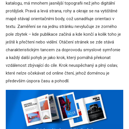
katalogu, má mnohem jasnější topografii než jeho digitální
protějšek. Pravá a levá strana, rohy a okraje se na vytištěné
mapě stávají orientačními body, což usnadňuje orientaci v
textu. Zaměření se na jednu stránku nevylučuje ze zorného
pole zbytek – kde publikace začíná a kde končí a kolik toho je
ještě k přečtení nebo vidění. Otáčení stránek se zde stává
charakteristickým tancem za doprovodu smyslové symfonie
a každý další pohyb je jako krok, který pomáhá překonat
vzdálenost zbývající do cíle. Krok neuspěchaný a plný oslav,
které nelze očekávat od online čtení, jehož doménou je
především úspora času a pohodlí.