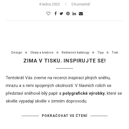
4 ledna 2023
0 komentář
Design
Obaly a krabice
Reklamní katalogy
Tipy
Tisk
ZIMA V TISKU. INSPIRUJTE SE!
Tentokrát Vás zveme na recenzi inspirací plných sněhu,
mrazu a s nimi spojených okolností. V hlavních rolích se
představí sněhově bílý papír a
polygrafické výrobky
, které se
skvěle vypadají skvěle v zimním doprovodu.
POKRAČOVAT VE ČTENÍ