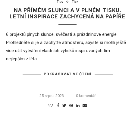
Tipy
Tisk
NA PŘÍMÉM SLUNCI A V PLNÉM TISKU.
LETNÍ INSPIRACE ZACHYCENÁ NA PAPÍŘE
6 projektů plných slunce, svěžesti a prázdninové energie.
Prohlédněte si je a zachyťte atmosféru, abyste si mohli ještě
více užít vytváření vlastních výtisků inspirovaných tím
nejlepším z léta.
POKRAČOVAT VE ČTENÍ
25 srpna 2023
0 komentář