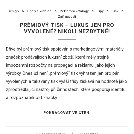
Design
Obaly a krabice
Reklamní katalogy
Tipy
Tisk
Zajímavosti
PRÉMIOVÝ TISK – LUXUS JEN PRO
VYVOLENÉ? NIKOLI NEZBYTNĚ!
Dříve byl prémiový tisk spojován s marketingovými materiály
značek prodávajících luxusní zboží, které měly stejně
impozantní rozpočty na propagaci a reklamu, jako jejich
výrobky. Dnes už není „prémiový“ tisk vyhrazen jen pro pár
vyvolených a takzvaný tisk vyšší třídy získává na hodnotě jako
zprostředkující nástroj při činnostech, které podporují identitu
a rozpoznatelnost značky.
POKRAČOVAT VE ČTENÍ