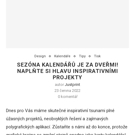
Design
Kalendáře
Tipy
Tisk
SEZÓNA KALENDÁŘŮ JE ZA DVEŘMI!
NAPLŇTE SI HLAVU INSPIRATIVNÍMI
PROJEKTY
autor
Justprint
23 června 2022
0 komentář
Dnes pro Vás máme skutečné inspirativní tsunami plné
úžasných projektů, neobvyklých řešení a zajímavých
polygrafických aplikací. Zůstaňte s námi až do konce, protože