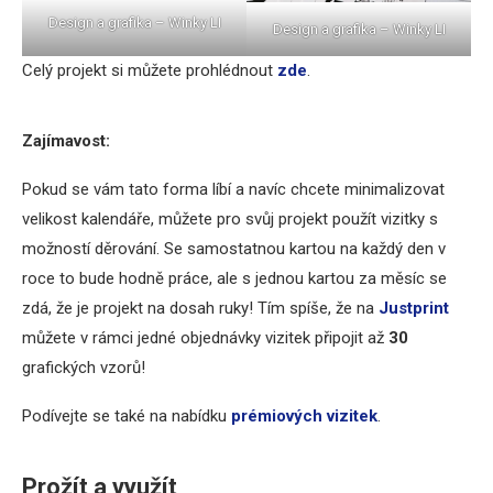
Design a grafika – Winky LI
Design a grafika – Winky LI
Celý projekt si můžete prohlédnout
zde
.
Zajímavost:
Pokud se vám tato forma líbí a navíc chcete minimalizovat
velikost kalendáře, můžete pro svůj projekt použít vizitky s
možností děrování. Se samostatnou kartou na každý den v
roce to bude hodně práce, ale s jednou kartou za měsíc se
zdá, že je projekt na dosah ruky! Tím spíše, že na
Justprint
můžete v rámci jedné objednávky vizitek připojit až
30
grafických vzorů!
Podívejte se také na nabídku
prémiových vizitek
.
Prožít a využít