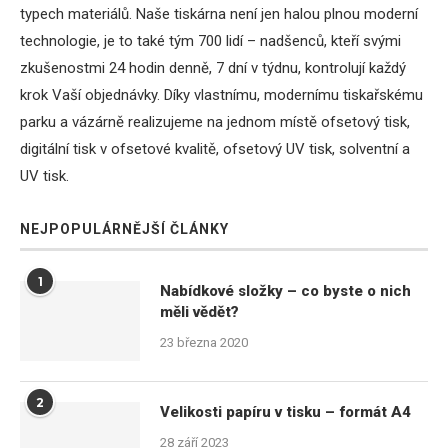
typech materiálů. Naše tiskárna není jen halou plnou moderní
technologie, je to také tým 700 lidí – nadšenců, kteří svými
zkušenostmi 24 hodin denně, 7 dní v týdnu, kontrolují každý
krok Vaší objednávky. Díky vlastnímu, modernímu tiskařskému
parku a vázárně realizujeme na jednom místě ofsetový tisk,
digitální tisk v ofsetové kvalitě, ofsetový UV tisk, solventní a
UV tisk.
NEJPOPULÁRNĚJŠÍ ČLÁNKY
1
Nabídkové složky – co byste o nich
měli vědět?
23 března 2020
2
Velikosti papíru v tisku – formát A4
28 září 2023