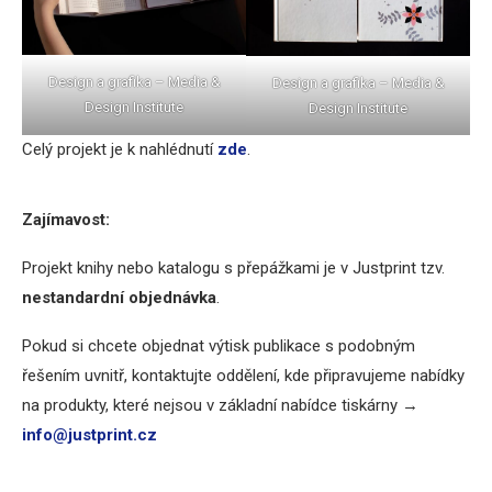
Design a grafika – Media &
Design a grafika – Media &
Design Institute
Design Institute
Celý projekt je k nahlédnutí
zde
.
Zajímavost:
Projekt knihy nebo katalogu s přepážkami je v Justprint tzv.
nestandardní objednávka
.
Pokud si chcete objednat výtisk publikace s podobným
řešením uvnitř, kontaktujte oddělení, kde připravujeme nabídky
na produkty, které nejsou v základní nabídce tiskárny →
info@justprint.cz