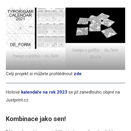
Design a grafika – de_form
Design a grafika – de_form
studio
studio
Celý projekt si můžete prohlédnout
zde
.
Hotové
kalendáře na rok 2023
se již zanedlouho objeví na
Justprint.cz.
Kombinace jako sen!