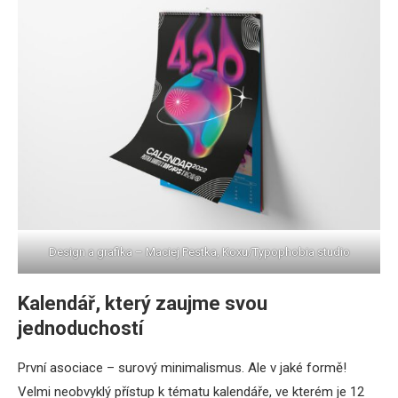
Design a grafika – Maciej Pestka, Koxu/Typophobia studio
Kalendář, který zaujme svou
jednoduchostí
První asociace – surový minimalismus. Ale v jaké formě!
Velmi neobvyklý přístup k tématu kalendáře, ve kterém je 12