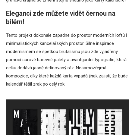
grafická krajina se změní stejně snadno jako karty kalendáře!
Eleganci zde můžete vidět černou na
bílém
!
Tento projekt dokonale zapadne do prostor moderních loftů i
minimalistických kancelářských prostor. Silné inspirace
modernismem se špetkou brutalismu jsou zde vyjádřeny
pomocí surové barevné palety a avantgardní typografie, která
celku dodává jasně definovaný ráz. Nesamozřejmá
kompozice, díky které každá karta vypadá jinak zajistí, že bude
kalendář těšil zrak po celý rok.