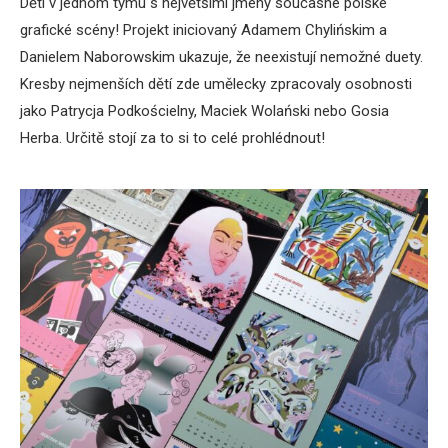
Děti v jednom týmu s největšími jmény současné polské
grafické scény! Projekt iniciovaný Adamem Chylińskim a
Danielem Naborowskim ukazuje, že neexistují nemožné duety.
Kresby nejmenších dětí zde umělecky zpracovaly osobnosti
jako Patrycja Podkościelny, Maciek Wolański nebo Gosia
Herba. Určitě stojí za to si to celé prohlédnout!