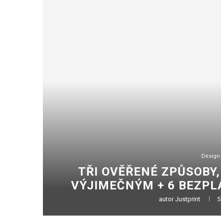
Design
TŘI OVĚŘENÉ ZPŮSOBY,
VÝJIMEČNÝM + 6 BEZPL
autor
Justprint
5