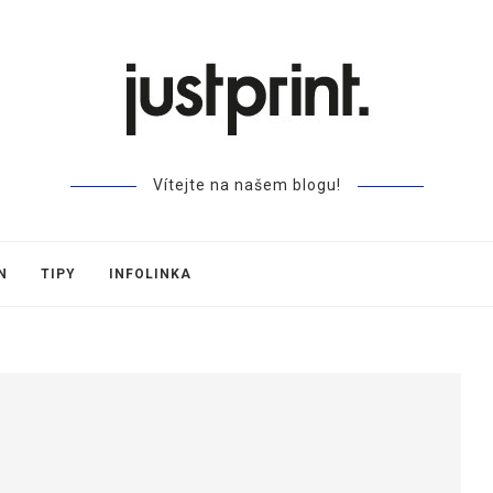
Vítejte na našem blogu!
N
TIPY
INFOLINKA