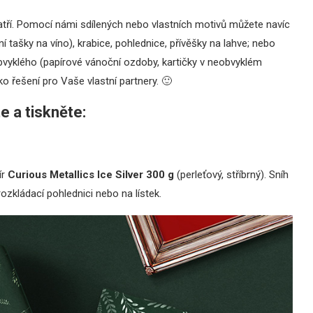
patří. Pomocí námi sdílených nebo vlastních motivů můžete navíc
 tašky na víno), krabice, pohlednice, přívěšky na lahve; nebo
obvyklého (papírové vánoční ozdoby, kartičky v neobvyklém
 řešení pro Vaše vlastní partnery. 🙂
e a tiskněte:
ír
Curious Metallics Ice Silver 300 g
(perleťový, stříbrný). Sníh
 rozkládací pohlednici nebo na lístek.