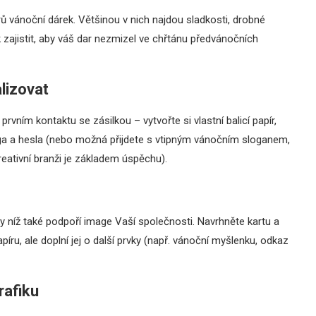
ů vánoční dárek. Většinou v nich najdou sladkosti, drobné
zajistit, aby váš dar nezmizel ve chřtánu předvánočních
lizovat
 prvním kontaktu se zásilkou – vytvořte si vlastní balicí papír,
oga a hesla (nebo možná přijdete s vtipným vánočním sloganem,
reativní branži je základem úspěchu).
ky níž také podpoří image Vaší společnosti. Navrhněte kartu a
íru, ale doplní jej o další prvky (např. vánoční myšlenku, odkaz
rafiku