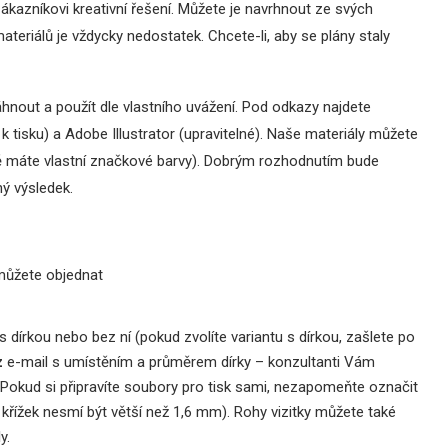
ákazníkovi kreativní řešení. Můžete je navrhnout ze svých
teriálů je vždycky nedostatek. Chcete-li, aby se plány staly
áhnout a použít dle vlastního uvážení. Pod odkazy najdete
 tisku) a Adobe Illustrator (upravitelné). Naše materiály můžete
itě máte vlastní značkové barvy). Dobrým rozhodnutím bude
ý výsledek.
 můžete objednat
dírkou nebo bez ní (pokud zvolíte variantu s dírkou, zašlete po
z
e-mail s umístěním a průměrem dírky – konzultanti Vám
okud si připravíte soubory pro tisk sami, nezapomeňte označit
křížek nesmí být větší než 1,6 mm). Rohy vizitky můžete také
y.