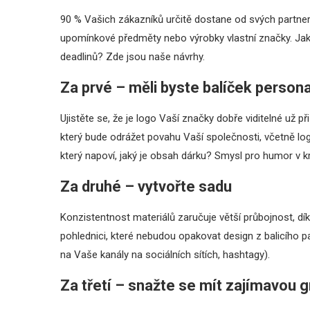
90 % Vašich zákazníků určitě dostane od svých partner
upomínkové předměty nebo výrobky vlastní značky. Jak 
deadlinů? Zde jsou naše návrhy.
Za prvé – měli byste balíček persona
Ujistěte se, že je logo Vaší značky dobře viditelné už při
který bude odrážet povahu Vaší společnosti, včetně l
který napoví, jaký je obsah dárku? Smysl pro humor v k
Za druhé – vytvořte sadu
Konzistentnost materiálů zaručuje větší průbojnost, dí
pohlednici, které nebudou opakovat design z balicího pap
na Vaše kanály na sociálních sítích, hashtagy).
Za třetí – snažte se mít zajímavou g