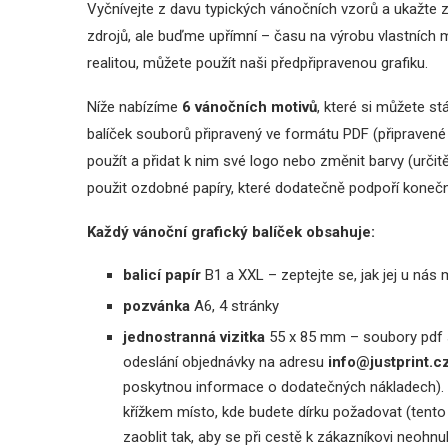
Vyčnívejte z davu typických vánočních vzorů a ukažte z
zdrojů, ale buďme upřímní – času na výrobu vlastních ma
realitou, můžete použít naši předpřipravenou grafiku.
Níže nabízíme
6 vánočních motivů
, které si můžete st
balíček souborů připravený ve formátu PDF (připravené k
použít a přidat k nim své logo nebo změnit barvy (urč
použit ozdobné papíry, které dodatečně podpoří konečn
Každý vánoční grafický balíček obsahuje:
balicí papír
B1 a XXL – zeptejte se, jak jej u nás
pozvánka
A6, 4 stránky
jednostranná vizitka
55 x 85 mm – soubory pdf s 
odeslání objednávky na adresu
info@justprint.c
poskytnou informace o dodatečných nákladech). P
křížkem místo, kde budete dírku požadovat (tento 
zaoblit tak, aby se při cestě k zákazníkovi neohnul