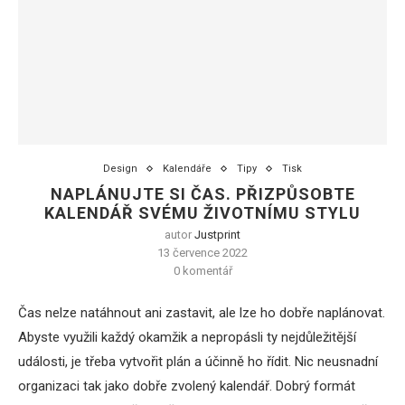
Design
Kalendáře
Tipy
Tisk
NAPLÁNUJTE SI ČAS. PŘIZPŮSOBTE
KALENDÁŘ SVÉMU ŽIVOTNÍMU STYLU
autor
Justprint
13 července 2022
0 komentář
Čas nelze natáhnout ani zastavit, ale lze ho dobře naplánovat.
Abyste využili každý okamžik a nepropásli ty nejdůležitější
události, je třeba vytvořit plán a účinně ho řídit. Nic neusnadní
organizaci tak jako dobře zvolený kalendář. Dobrý formát