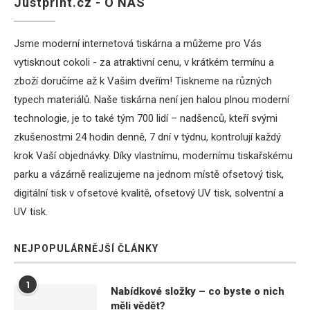
Justprint.cz - O NÁS
Jsme moderní internetová tiskárna a můžeme pro Vás
vytisknout cokoli - za atraktivní cenu, v krátkém termínu a
zboží doručíme až k Vašim dveřím! Tiskneme na různých
typech materiálů. Naše tiskárna není jen halou plnou moderní
technologie, je to také tým 700 lidí – nadšenců, kteří svými
zkušenostmi 24 hodin denně, 7 dní v týdnu, kontrolují každý
krok Vaší objednávky. Díky vlastnímu, modernímu tiskařskému
parku a vázárně realizujeme na jednom místě ofsetový tisk,
digitální tisk v ofsetové kvalitě, ofsetový UV tisk, solventní a
UV tisk.
NEJPOPULÁRNĚJŠÍ ČLÁNKY
1
Nabídkové složky – co byste o nich
měli vědět?