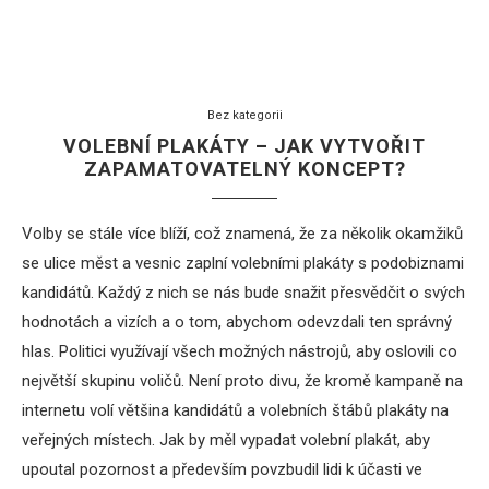
Bez kategorii
VOLEBNÍ PLAKÁTY – JAK VYTVOŘIT
ZAPAMATOVATELNÝ KONCEPT?
Volby se stále více blíží, což znamená, že za několik okamžiků
se ulice měst a vesnic zaplní volebními plakáty s podobiznami
kandidátů. Každý z nich se nás bude snažit přesvědčit o svých
hodnotách a vizích a o tom, abychom odevzdali ten správný
hlas. Politici využívají všech možných nástrojů, aby oslovili co
největší skupinu voličů. Není proto divu, že kromě kampaně na
internetu volí většina kandidátů a volebních štábů plakáty na
veřejných místech. Jak by měl vypadat volební plakát, aby
upoutal pozornost a především povzbudil lidi k účasti ve