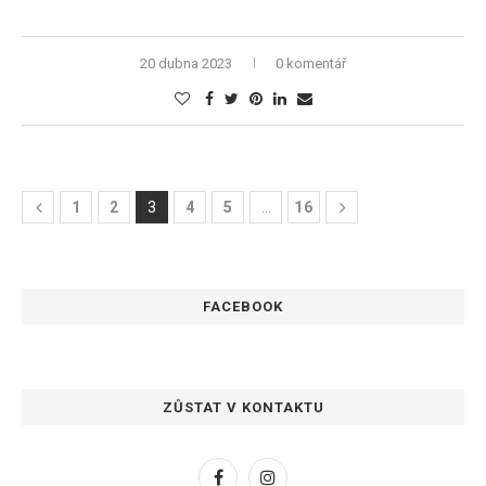
20 dubna 2023
0 komentář
1
2
3
4
5
…
16
FACEBOOK
ZŮSTAT V KONTAKTU