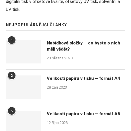
digitální tisk v ofsetové kvalitě, ofsetový UV tisk, solventní a
UV tisk.
NEJPOPULÁRNĚJŠÍ ČLÁNKY
1
Nabídkové složky – co byste o nich
měli vědět?
23 března 2020
2
Velikosti papíru v tisku – formát A4
28 září 2023
3
Velikosti papíru v tisku – formát A5
12 října 2023