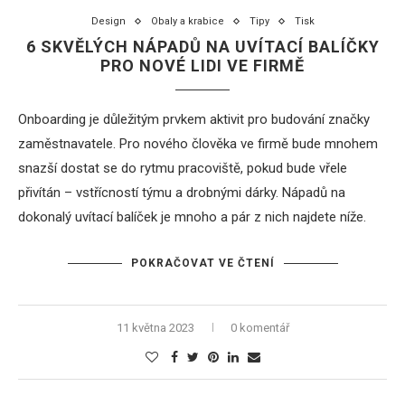
Design
Obaly a krabice
Tipy
Tisk
6 SKVĚLÝCH NÁPADŮ NA UVÍTACÍ BALÍČKY
PRO NOVÉ LIDI VE FIRMĚ
Onboarding je důležitým prvkem aktivit pro budování značky
zaměstnavatele. Pro nového člověka ve firmě bude mnohem
snazší dostat se do rytmu pracoviště, pokud bude vřele
přivítán – vstřícností týmu a drobnými dárky. Nápadů na
dokonalý uvítací balíček je mnoho a pár z nich najdete níže.
POKRAČOVAT VE ČTENÍ
11 května 2023
0 komentář