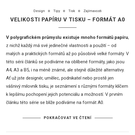
Design
Tipy
Tisk
Zajímavosti
VELIKOSTI PAPÍRU V TISKU – FORMÁT A0
V polygrafickém průmyslu existuje mnoho formátů papíru
,
z nichž každý má své jedinečné vlastnosti a použití – od
malých a praktických formátů až po působivě velké formáty. V
této sérii článků se podíváme na oblíbené formáty, jako jsou
A4, A3 a B5, i na méně známé, ale stejně důležité alternativy.
Ať už jste designér, umělec, podnikatel nebo prostě jen
vášnivý milovník tisku, je seznámení s různými formáty klíčem
k lepšímu pochopení jejich potenciálu a možností. V prvním
článku této série se blíže podíváme na formát A0.
POKRAČOVAT VE ČTENÍ