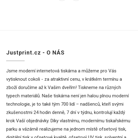
Justprint.cz - O NÁS
Jsme moderní internetová tiskárna a můžeme pro Vás
vytisknout cokoli - za atraktivní cenu, v krátkém termínu a
zboží doručíme až k Vašim dveřím! Tiskneme na různých
typech materiálů. Naše tiskárna není jen halou plnou moderní
technologie, je to také tým 700 lidí – nadšenců, kteří svými
zkušenostmi 24 hodin denně, 7 dní v týdnu, kontrolují každý
krok Vaší objednávky. Díky vlastnímu, modernímu tiskařskému
parku a vázárně realizujeme na jednom místě ofsetový tisk,
digitální tisk v ofsetové kvalitě, ofsetový UV tisk, solventní a