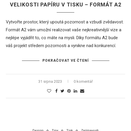
VELIKOSTI PAPÍRU V TISKU – FORMÁT A2
Vytvořte prostor, který upoutá pozornost a vzbudí zvědavost.
Formát A2 vám umožní realizovat vaše nejkreativnější vize a
nejlépe vyjádřit to, co máte na mysli. Díky formátu A2 bude
váš projekt středem pozornosti a vynikne nad konkurencí.
POKRAČOVAT VE ČTENÍ
31 srpna 2023
0 komentář
Design
Tipy
Tisk
Zajímavosti