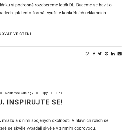
ánku si podrobně rozebereme leták DL. Budeme se bavit o
adech, jak tento formát využít v konkrétních reklamních
OVAT VE ČTENÍ
Reklamní katalogy
Tipy
Tisk
U. INSPIRUJTE SE!
 mrazu a s nimi spojených okolností. V hlavních rolích se
které se skvěle vypadají skvěle v zimním doprovodu.