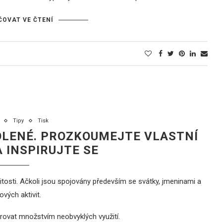
OVAT VE ČTENÍ
Tipy
Tisk
OLENÉ. PROZKOUMEJTE VLASTNÍ
A INSPIRUJTE SE
itosti. Ačkoli jsou spojovány především se svátky, jmeninami a
vých aktivit.
irovat množstvím neobvyklých využití.