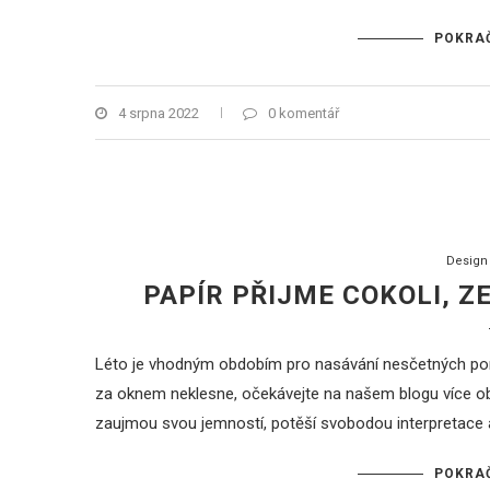
POKRAČ
4 srpna 2022
0 komentář
Design
PAPÍR PŘIJME COKOLI, 
Léto je vhodným obdobím pro nasávání nesčetných porcí
za oknem neklesne, očekávejte na našem blogu více o
zaujmou svou jemností, potěší svobodou interpretace
POKRAČ