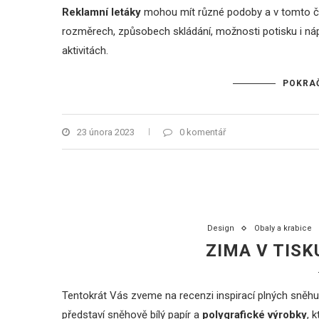
Reklamní letáky
mohou mít různé podoby a v tomto čl
rozměrech, způsobech skládání, možnosti potisku i náp
aktivitách.
POKRAČ
23 února 2023
0 komentář
Design
Obaly a krabice
ZIMA V TISK
Tentokrát Vás zveme na recenzi inspirací plných sněhu,
představí sněhově bílý papír a
polygrafické výrobky
, 