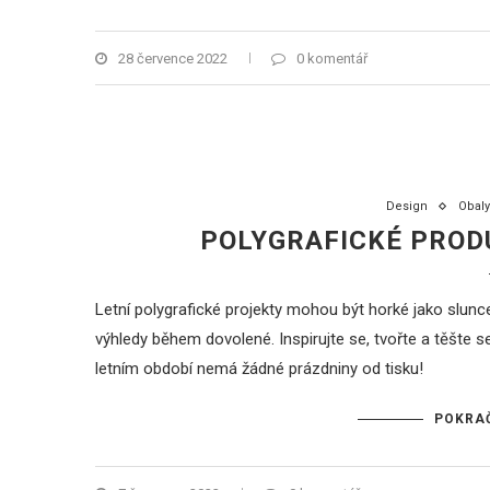
28 července 2022
0 komentář
Design
Obaly
POLYGRAFICKÉ PROD
Letní polygrafické projekty mohou být horké jako slunc
výhledy během dovolené. Inspirujte se, tvořte a těšte 
letním období nemá žádné prázdniny od tisku!
POKRAČ