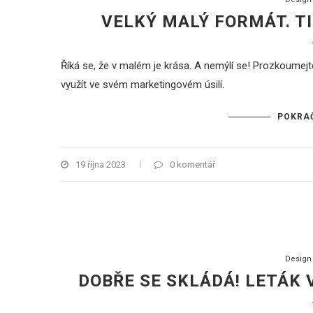
VELKÝ MALÝ FORMÁT. TI
Říká se, že v malém je krása. A nemýlí se! Prozkoumejte
využít ve svém marketingovém úsilí.
POKRAČ
19 října 2023
0 komentář
Design
DOBŘE SE SKLÁDÁ! LETÁK 