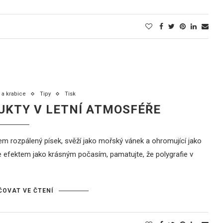
 a krabice
Tipy
Tisk
UKTY V LETNÍ ATMOSFÉŘE
em rozpálený písek, svěží jako mořský vánek a ohromující jako
se efektem jako krásným počasím, pamatujte, že polygrafie v
OVAT VE ČTENÍ