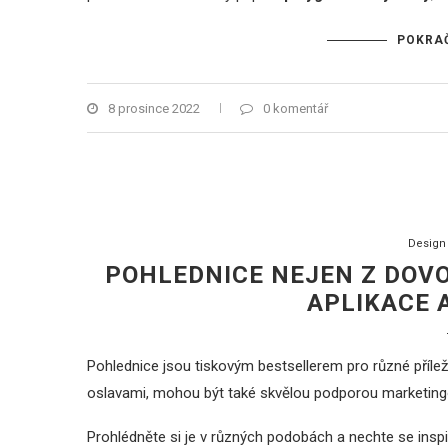
POKRAČ
8 prosince 2022
0 komentář
Design
POHLEDNICE NEJEN Z DOV
APLIKACE 
Pohlednice jsou tiskovým bestsellerem pro různé přílež
oslavami, mohou být také skvělou podporou marketingo
Prohlédněte si je v různých podobách a nechte se insp