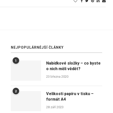
NEJPOPULÁRNĚJŠÍ ČLÁNKY
1
Nabídkové složky – co byste
o nich měli vědět?
23 března 2020
2
Velikosti papíru v tisku –
formát A4
28 září 2023