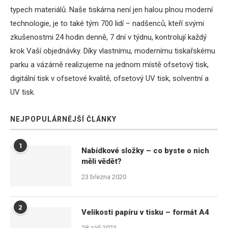
typech materiálů. Naše tiskárna není jen halou plnou moderní
technologie, je to také tým 700 lidí – nadšenců, kteří svými
zkušenostmi 24 hodin denně, 7 dní v týdnu, kontrolují každý
krok Vaší objednávky. Díky vlastnímu, modernímu tiskařskému
parku a vázárně realizujeme na jednom místě ofsetový tisk,
digitální tisk v ofsetové kvalitě, ofsetový UV tisk, solventní a
UV tisk.
NEJPOPULÁRNĚJŠÍ ČLÁNKY
1
Nabídkové složky – co byste o nich
měli vědět?
23 března 2020
2
Velikosti papíru v tisku – formát A4
28 září 2023